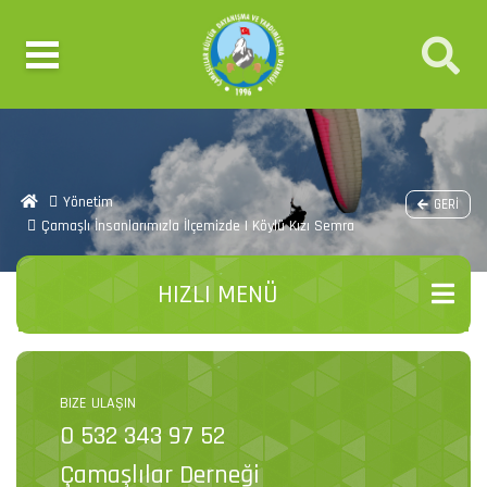
Yönetim
GERI
Çamaşlı İnsanlarımızla İlçemizde | Köylü Kızı Semra
HIZLI MENÜ
BIZE ULAŞIN
0 532 343 97 52
Çamaşlılar Derneği