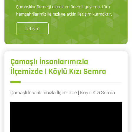
Çamaşlılar Derneği olarak en önemli gayemiz tüm
hemşehrilerimiz ile hızlı ve etkin iletişim kurmaktır.
İletişim
Çamaşlı İnsanlarımızla
İlçemizde | Köylü Kızı Semra
Çamaşlı İnsanlarımızla İlçemizde | Köylü Kızı Semra