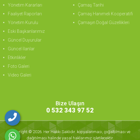
Yönetim Kararları
Çamaş Tarihi
Faaliyet Raporları
Çamaş Hanımeli Kooperatifi
Yönetim Kurulu
Çamaşın Doğal Güzellikleri
Eski Başkanlarımız
Güncel Duyurular
Güncel İlanlar
Etkinlikler
Foto Galeri
Video Galeri
Bize Ulaşın
0 532 343 97 52
Copyright © 2026. Her Hakkı Saklıdır. kopyalanması, çoğaltılması ve
dağıtılması halinde yasal haklarımız işletilecektir.