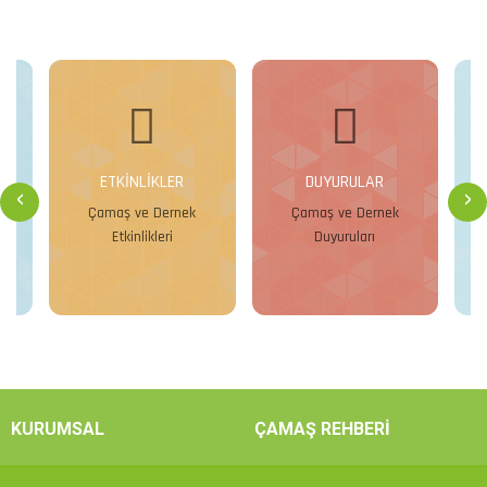
ETKİNLİKLER
DUYURULAR
‹
›
Çamaş ve Dernek
Çamaş ve Dernek
Ça
Etkinlikleri
Duyuruları
İncele
İncele
KURUMSAL
ÇAMAŞ REHBERİ